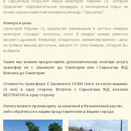
В Сарыагаше открылся новый санаторий "Маржан Су", который
предлагает оздоровительные процедуры и полноценный отдых на
основе широко известной минеральной воды "Сарыагаш".
Номера и цены:
Санаторий Маржан Су предлагает размещение в уютных номерах
категории стандарт, полулюкс, люкс. В каждом номере имеются
санузел с душевой, телевизор, холодильник, свежий евроремонт. Цены
на путевки весьма доступные, зависят от типа номеров, который Вы
выберете.
Также мы можем предоставить дополнительную платную услугу
трансфер из г. Шымкент до Санатория или г.Сарыагаш ЖД
Вокзала до Санатория.
Стоимость трансфера: С Шымкента 10 000 тенге за салон машины
(4 чел) в одну сторону. Встреча с Сарыагаша ЖД вокзала
БЕСПЛАТНО в одну сторону.
Оплату можете производить за наличный и безналичный расчёт,
либо обратиться к нашим представителям в Вашем городе.