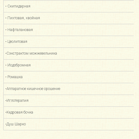
• Скипидарная
• Пихтовая, хвойная
• Нафталановая
• Цеолитовая
•Сэкстрактом можжевельника
• Иодобромная
• Ромашка
•Аппаратное кишечное орошение
•Иглотерапия
•Кедровая бочка
•Душ Шарко