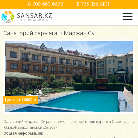
8-700-669-6670
8-775-356-8811
SANSAR.KZ
САНАТОРИИ САРЫАГАША
Cанаторий сарыагаш Маржан Су
Цены от 14000 тг
Санаторий Маржан Су расположен на территории курорта Сарыгаш, в
Южно-Казахстанской области.
Общая информация: