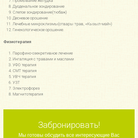
Промывание желудка
Дуоденальное зондирование
Слепое зондирование(тюбаж)
Десневое орошение
Лечебные микроклизмы(отвары трав, «Кызыл-май»)
Гинекологическое орошение.
Физиотерапия
Парофино-озекретивное лечение
Ингаляция с травами и маслами
УФО терапия
СМТ терапия
УВЧ терапия
УЗТ
Электрофорез
Магнитотерапия
Забронировать!
Мы готовы обсудить все интересующие Вас