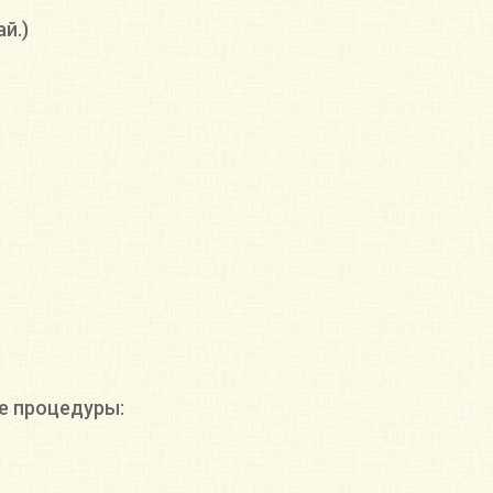
й.)
е процедуры: