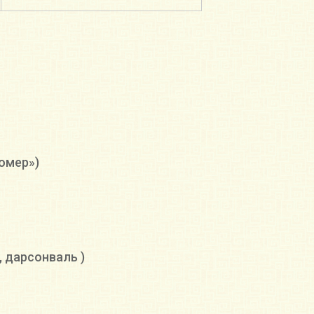
омер»)
, дарсонваль )