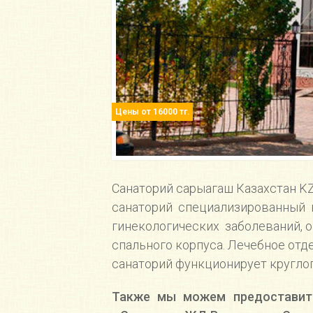
Цены от 16000 тг.
Cанаторий сарыагаш Казахстан 
санаторий специализированный на
гинекологических заболеваний, о
спального корпуса. Лечебное отд
санаторий функционирует круглог
Также мы можем предоставить