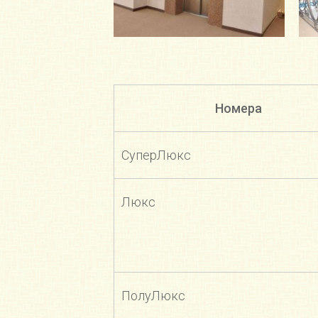
Номера
СуперЛюкс
Люкс
ПолуЛюкс