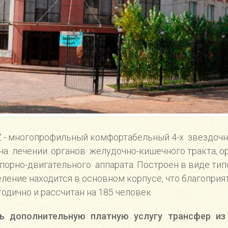
KZ - многопрофильный комфортабельный 4-х звездо
 лечении: органов желудочно-кишечного тракта, ор
порно-двигательного аппарата. Построен в виде тип
еление находится в основном корпусе, что благоприя
одично и рассчитан на 185 человек
 дополнительную платную услугу трансфер из