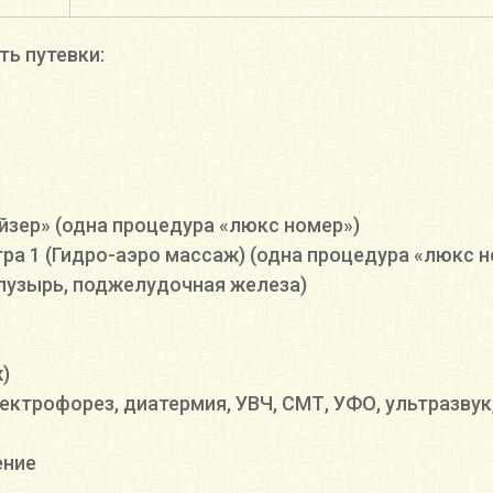
ь путевки:
йзер» (одна процедура «люкс номер»)
а 1 (Гидро-аэро массаж) (одна процедура «люкс н
 пузырь, поджелудочная железа)
е
)
ектрофорез, диатермия, УВЧ, СМТ, УФО, ультразвук
ение