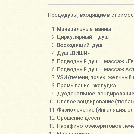
Процедуры, входящие в стоимост
Минеральные ванны
Циркулярный душ
Восходящий душ
Душ «ВИШИ»
Подводный душ – массаж «Ге
Подводный душ – массаж Астр
УЗИ (печени, почек, желчный
Промывание желудка
Дуоденальное зондировани
Слепое зондирование (тюбаж
Физиолечение (Ингаляция, эл
Орошение десен
Парафино-озекеритовое леч
Микроклизмы