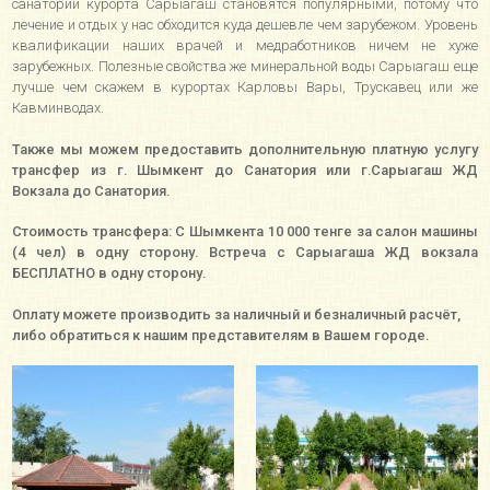
санатории курорта Сарыагаш становятся популярными, потому что
лечение и отдых у нас обходится куда дешевле чем зарубежом. Уровень
квалификации наших врачей и медработников ничем не хуже
зарубежных. Полезные свойства же минеральной воды Сарыагаш еще
лучше чем скажем в курортах Карловы Вары, Трускавец или же
Кавминводах.
Также мы можем предоставить дополнительную платную услугу
трансфер из г. Шымкент до Санатория или г.Сарыагаш ЖД
Вокзала до Санатория.
Стоимость трансфера: С Шымкента 10 000 тенге за салон машины
(4 чел) в одну сторону. Встреча с Сарыагаша ЖД вокзала
БЕСПЛАТНО в одну сторону.
Оплату можете производить за наличный и безналичный расчёт,
либо обратиться к нашим представителям в Вашем городе.