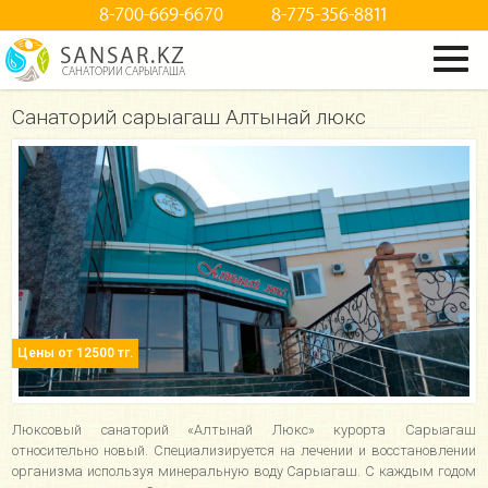
8-700-669-6670
8-775-356-8811
SANSAR.KZ
САНАТОРИИ САРЫАГАША
Cанаторий сарыагаш Алтынай люкс
Цены от 12500 тг.
Люксовый санаторий «Алтынай Люкс» курорта Сарыагаш
относительно новый. Специализируется на лечении и восстановлении
организма используя минеральную воду Сарыагаш. С каждым годом