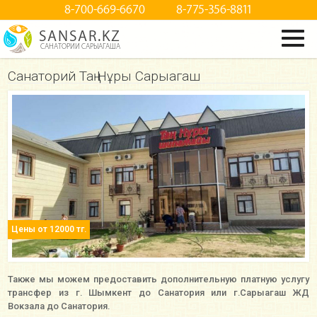
8-700-669-6670
8-775-356-8811
SANSAR.KZ
САНАТОРИИ САРЫАГАША
Санаторий Таң Нұры Сарыагаш
Цены от 12000 тг.
Также мы можем предоставить дополнительную платную услугу
трансфер из г. Шымкент до Санатория или г.Сарыагаш ЖД
Вокзала до Санатория.