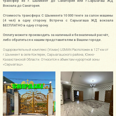
трансфер из г. Шымкент до Санатория или г.Сарыагаш ЖД
Вокзала до Санатория.
Стоимость трансфера: С Шымкента 10 000 тенге за салон машины
(4 чел) в одну сторону. Встреча с Сарыагаша ЖД вокзала
БЕСПЛАТНО в одну сторону.
Оплату можете производить за наличный и безналичный расчёт,
либо обратиться к нашим представителям в Вашем городе.
Оздоровительный комплекс (Усман) USMAN Расположен в 127 км от
г.Шымкент в селе Коктерек, Сарыагашского района, Южно-
Казахстанской Области. Относится к объектам курортной зоны
«Сарыагаш».