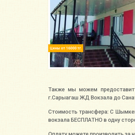
Цены от 16000 тг.
Также мы можем предоставить
г.Сарыагаш ЖД Вокзала до Сана
Стоимость трансфера: С Шымкент
вокзала БЕСПЛАТНО в одну стор
Оплату можете производить за н