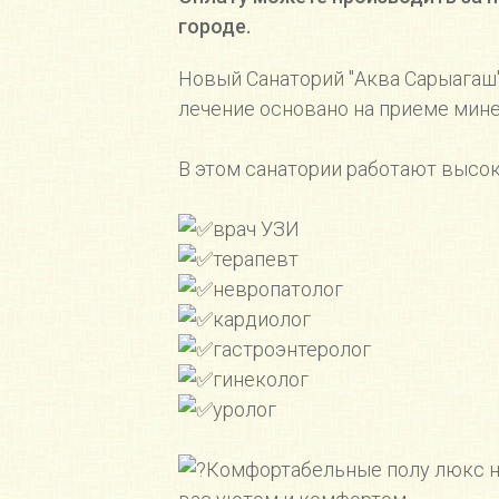
городе.
Новый Санаторий "Аква Сарыагаш
лечение основано на приеме мин
⠀
В этом санатории работают высо
⠀
врач УЗИ
терапевт
невропатолог ⠀ ⠀
кардиолог
гастроэнтеролог
гинеколог
уролог
⠀
Комфортабельные полу люкс н