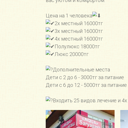
вас уютом и комфортом.
⠀
Цена на 1 человека
2х местный 16000тг⠀⠀
3х местный 16000тг ⠀
4х местный 16000тг
Полулюкс 18000тг
Люкс 20000тг
⠀
Дополнительные места ⠀
Дети с 2 до 6 - 3000тг за питание
Дети с 6 до 12 - 5000тг за питание
⠀
Вxодить 25 видов лечение и 4х