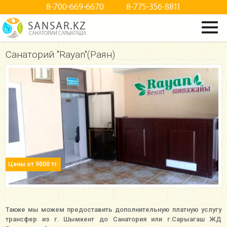
8-700-669-6670
8-775-356-8811
SANSAR.KZ
САНАТОРИИ САРЫАГАША
Санаторий "Rayan"(Раян)
Цены от 9000 тг.
Также мы можем предоставить дополнительную платную услугу
трансфер из г. Шымкент до Санатория или г.Сарыагаш ЖД