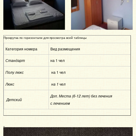
Категория номера
Вид размещения
Ц
на 1 чел
Стандарт
9
на 1 чел
Полу люкс
1
Люкс
на 1 чел
1
Доп. Места (6-12 лет) без лечения
1
Детский
с лечением
4